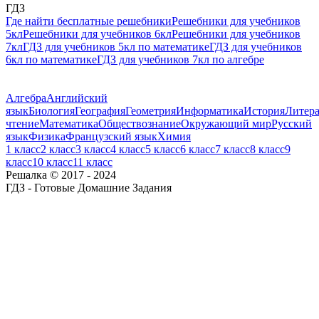
ГДЗ
Где найти бесплатные решебники
Решебники для учебников
5кл
Решебники для учебников 6кл
Решебники для учебников
7кл
ГДЗ для учебников 5кл по математике
ГДЗ для учебников
6кл по математике
ГДЗ для учебников 7кл по алгебре
Алгебра
Английский
язык
Биология
География
Геометрия
Информатика
История
Литера
чтение
Математика
Обществознание
Окружающий мир
Русский
язык
Физика
Французский язык
Химия
1 класс
2 класс
3 класс
4 класс
5 класс
6 класс
7 класс
8 класс
9
класс
10 класс
11 класс
Решалка © 2017 - 2024
ГДЗ - Готовые Домашние Задания